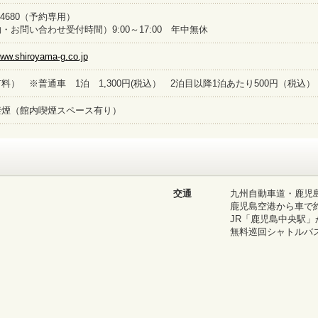
07-4680（予約専用）
・お問い合わせ受付時間）9:00～17:00 年中無休
www.shiroyama-g.co.jp
料） ※普通車 1泊 1,300円(税込） 2泊目以降1泊あたり500円（税込）
禁煙（館内喫煙スペース有り）
交通
九州自動車道・鹿児島北
鹿児島空港から車で約
JR「鹿児島中央駅」
無料巡回シャトルバ