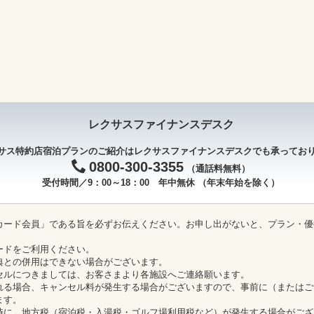
レクサスファイナンスデスク
サス特約店宿泊プランのご紹介はレクサスファイナンスデスクでも承ってお
0800-300-3355
（通話料無料）
受付時間／9：00～18：00 年中無休
（年末年始を除く）
カード会員」である旨を必ずお伝えください。お申し出がないと、プラン・優
ードをご利用ください。
典との併用はできない場合がございます。
セルにつきましては、お客さまより各施設へご連絡願います。
れる場合、キャンセル料が発生する場合がございますので、事前に（またはご
ます。
時に、地方税（宿泊税・入湯税・ゴルフ場利用税など）が発生する場合がござ