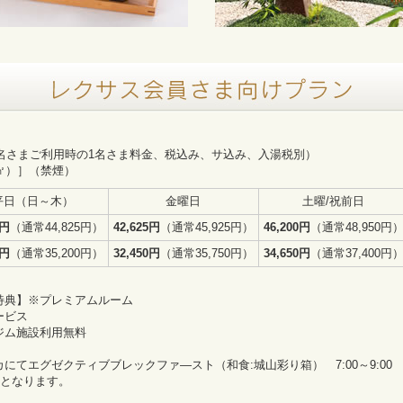
3名さまご利用時の1名さま料金、税込み、サ込み、入湯税別）
㎡）］（禁煙）
平日（日～木）
金曜日
土曜/祝前日
5円
（通常44,825円）
42,625円
（通常45,925円）
46,200円
（通常48,950円
0円
（通常35,200円）
32,450円
（通常35,750円）
34,650円
（通常37,400円
特典】※プレミアムルーム
ービス
ジム施設利用無料
にてエグゼクティブブレックファ―スト（和食:城山彩り箱） 7:00～9:00
要となります。