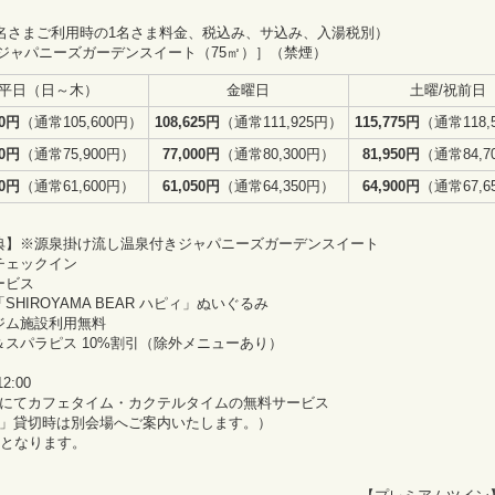
4名さまご利用時の1名さま料金、税込み、サ込み、入湯税別）
ジャパニーズガーデンスイート（75㎡）］（禁煙）
平日（日～木）
金曜日
土曜/祝前日
50円
（通常105,600円）
108,625円
（通常111,925円）
115,775円
（通常118,
50円
（通常75,900円）
77,000円
（通常80,300円）
81,950円
（通常84,7
50円
（通常61,600円）
61,050円
（通常64,350円）
64,900円
（通常67,6
典】※源泉掛け流し温泉付きジャパニーズガーデンスイート
チェックイン
ービス
HIROYAMA BEAR ハピィ」ぬいぐるみ
ジム施設利用無料
スパラピス 10%割引（除外メニューあり）
:00
」にてカフェタイム・カクテルタイムの無料サービス
」貸切時は別会場へご案内いたします。）
要となります。