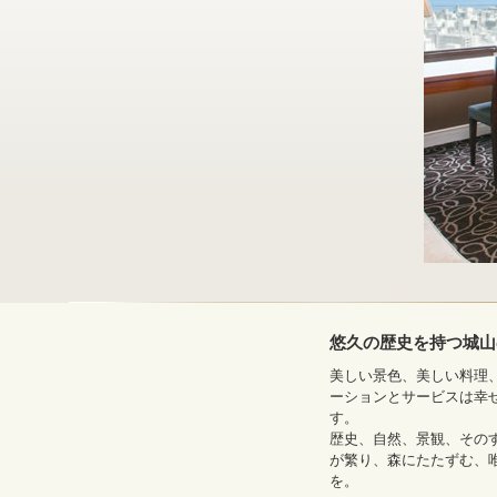
悠久の歴史を持つ城山
美しい景色、美しい料理
ーションとサービスは幸
す。
歴史、自然、景観、その
が繁り、森にたたずむ、
を。