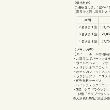
《優待料金》
（1泊朝食付き、1室2～
［源泉掛け流し温泉付き 
期間
２名さま１室
101,7
３名さま１室
72,0
４名さま１室
57,7
《プラン内容》
【スイートルーム宿泊特
・お部屋にてパーソナル
・ウエルカムスイーツサ
・オリジナルマスコット「S
・ホテル内フィットネス
・ラグジュアリーエステ＆
・朝刊無料サービス
・レイトチェックアウト 12
・3階「クラブラウンジ
（3階「クラブラウンジ
※入湯税150円が別途必