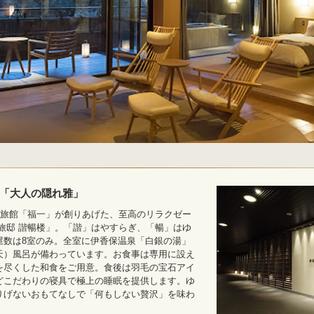
「大人の隠れ雅」
く旅館「福一」が創りあげた、至高のリラクゼー
旅邸 諧暢楼」。「諧」はやすらぎ、「暢」はゆ
屋数は8室のみ。全室に伊香保温泉「白銀の湯」
天）風呂が備わっています。お食事は専用に設え
を尽くした和食をご用意。食後は羽毛の宝石アイ
どこだわりの寝具で極上の睡眠を提供します。ゆ
りげないおもてなしで「何もしない贅沢」を味わ