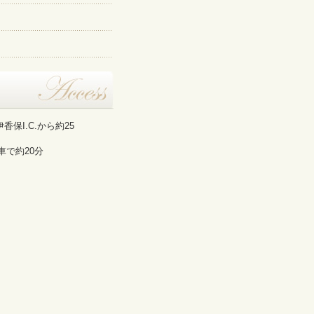
保I.C.から約25
車で約20分