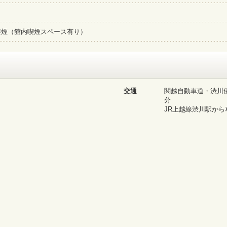
禁煙（館内喫煙スペース有り）
交通
関越自動車道・渋川伊香
分
JR上越線渋川駅から