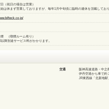
曜日（祝日の場合は営業）
年始は休まず営業しておりますが、毎年1月中旬頃に臨時の連休を頂戴してお
www.bifteck.co.jp/
禁煙 （喫煙ルーム有り）
00以降別途サービス料がかかります。
交通
阪神高速道路・中之島I
伊丹空港から車で約 
JR東西線「北新地駅