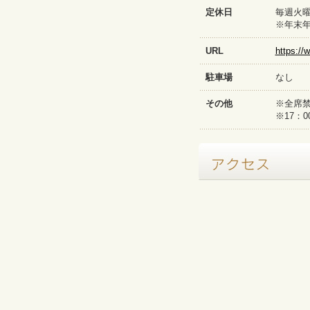
定休日
毎週火
※年末
URL
https://
駐車場
なし
その他
※全席
※17：