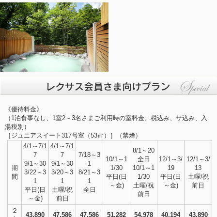
《優待料金》
（1泊食事なし、1室2～3名さまご利用時の室料金、税込み、サ込み、入
湯税別）
［ジュニアスイート317号室（53㎡）］（禁煙）
4/1～7/1
4/1～7/1
8/1～20
7
7
7/18～3
10/1～1
全日
12/1～3/
12/1～3/
9/1～30
9/1～30
1
期
1/30
10/1～1
19
13
3/22～3
3/20～3
8/21～3
間
平日(日
1/30
平日(日
土曜/祝
1
1
1
～金)
土曜/祝
～金)
前日
平日(日
土曜/祝
全日
前日
～金)
前日
２
43,890
47,586
47,586
51,282
54,978
40,194
43,890