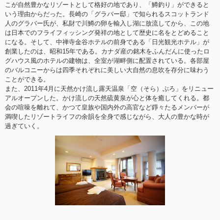
こが自然豊かなリゾートとして格好の地であり、「鱒釣り」ができると
いう理由からだった。長崎の「グラバー邸」で知られるスコットランド
人のグラバー氏が、私財で川鱒の卵を輸入し湖に放流してから、この地
は日本でのフライフィッシング発祥の地として歴史に名をとどめること
になる。そして、中禅寺金谷ホテルの前身である「日光観光ホテル」が
創業したのは、昭和15年である。カナダ産の銘木をふんだんに使ったロ
グハウス風のホテルの建物は、全室が湖畔側に配置されている。各部屋
のバルコニーからは四季それぞれに美しい大自然の息吹を存分に味わう
ことができる。
また、2011年4月に天然かけ流し露天温泉「空（そら）ぶろ」をリニュー
アルオープンした。かけ流しの天然硫黄泉が心と体を癒してくれる。都
会の喧噪を離れて、かつて皇族や国内外の高官など錚々たるメンバーが
満喫したリゾートライフの余韻を全身で感じながら、大人の豊かな時が
過ぎていく。