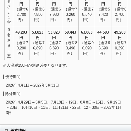
名
円
円
円
円
円
円
円
さ
（通常6
（通常6
（通常6
（通常7
（通常7
（通常5
（通常6
ま
2,700
7,980
7,980
3,260
8,540
7,420
2,700
１
円）
円）
円）
円）
円）
円）
円）
室
３
49,203
53,823
53,823
58,443
63,063
44,583
49,203
名
円
円
円
円
円
円
円
さ
（通常7
（通常7
（通常7
（通常8
（通常9
（通常6
（通常7
ま
0,290
6,890
6,890
3,490
0,090
3,690
0,290
１
円）
円）
円）
円）
円）
円）
円）
室
※入湯税150円が別途必要となります。
優待期間
2026年4月1日～2027年3月31日
除外期間
2026年4月29日～5月5日、7月18日・19日、8月8日～15日、9月19日
～23日、10月10日・11日、11月21日・22日、12月30日～2027年1月
3日
基本情報