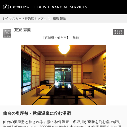
レクサスカード特約店トップへ
茶寮 宗園
茶寮 宗園
【宮城県・仙台市】（旅館）
仙台の奥座敷・秋保温泉に佇む湯宿
仙台の奥座敷と称される古湯・秋保温泉。名取川が奇勝を刻む磊々峡対