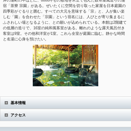
岸の湯町の中ほどに、8000坪もの敷地を木立で包んだ数寄屋風造りの湯
宿「茶寮 宗園」がある。ぜいたくに空間を切り取った家屋を日本庭園の
四季彩がぐるりと囲む。すべての大元を意味する「宗」と、人が集い楽
しむ「園」を合わせた「宗園」という宿名には、人びとが寄り集まるに
ふさわしい場となるように、との願いが込められている。本館は2階建て
の低層の造りで、16室の純和風客室がある。離れのような露天風呂付き
客室は9室。その他和洋室が1室。これら全室が庭園に臨む。静かな時間
と名湯に心身を預けたい。
基本情報
アクセス