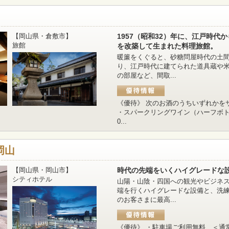
【岡山県・倉敷市】
1957（昭和32）年に、江戸時代
旅館
を改築して生まれた料理旅館。
暖簾をくぐると、砂糖問屋時代の土
り、江戸時代に建てられた道具蔵や
の部屋など、間取...
《優待》 次のお酒のうちいずれかを
・スパークリングワイン（ハーフボトル
0...
岡山
【岡山県・岡山市】
時代の先端をいくハイグレードな
シティホテル
山陽・山陰・四国への観光やビジネ
端を行くハイグレードな設備と、洗
のお客さまに最高...
《優待》 ・駐車場ご利用無料 ＜通常1