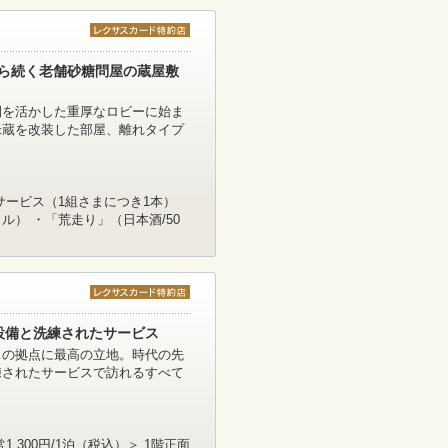
から続く老舗砂糖問屋の蔵屋敷
間を活かした重厚なロビーに始ま
米蔵を改装した部屋、離れタイプ
サービス（1組さまにつき1本）
） ・「荒走り」（日本酒/50
設備と洗練されたサービス
スの拠点に最高の立地。時代の先
練されたサービスで訪れるすべて
,300円/1泊（税込）＞ 1階正面