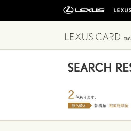
2
件あります。
新着順
都道府県順