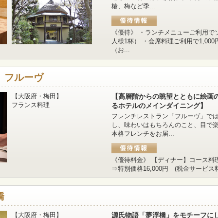
椿、梅など季...
《優待》 ・ランチメニューご利用で
人様1杯） ・会席料理ご利用で1,0
（お...
 フルーヴ
【大阪府・梅田】
【高層階からの眺望とともに絵画
フランス料理
るホテルのメインダイニング】
フレンチレストラン「フルーヴ」で
し、味わいはもちろんのこと、目で
本格フレンチをお届...
《優待料金》 【ディナー】コース料理
⇒特別価格16,000円 (税金サービス料
橋
【大阪府・梅田】
源氏物語「夢浮橋」をモチーフに