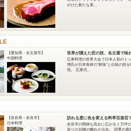
がけた新たな美...
LE
【愛知県・名古屋市】
世界が讃えた匠の技、名古屋で味
中国料理
広東料理の世界大会で日本人初のトッ
博氏が日本食材の“鮮味”と伝統の技
現。 広東式...
【奈良県・奈良市】
訪れる度に色を変える料亭百楽荘
日本料理
奈良市の閑静な高台に広がる１万坪
造りの10棟の離れが点在。 四季の