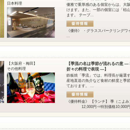
日本料理
優雅で重厚感のある個室からは、大
けます。また、一部の個室には「枯
ます。 テーブ...
《優待》 ・グラススパークリングワ
...
【大阪府・梅田】
【季流の名は季節が流れるの意 ―
その他料理
折々の料理で表現 ―】
鉄板焼「季流」では、料理長が厳選
産地直送の魚介など食材の鮮度と季
ております。 ...
《優待料金》 【ランチ】 
12,000円⇒特別価格10,000円 