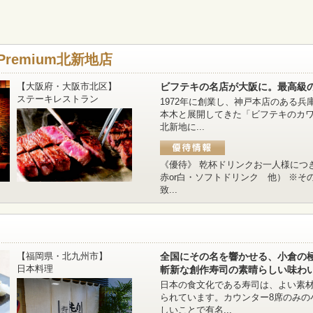
remium北新地店
【大阪府・大阪市北区】
ビフテキの名店が大阪に。最高級
ステーキレストラン
1972年に創業し、神戸本店のある
本木と展開してきた「ビフテキのカワム
北新地に...
《優待》 乾杯ドリンクお一人様につ
赤or白・ソフトドリンク 他） ※
致...
【福岡県・北九州市】
全国にその名を響かせる、小倉の
日本料理
斬新な創作寿司の素晴らしい味わ
日本の食文化である寿司は、よい素
られています。カウンター8席のみの
しいことで有名...