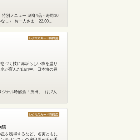
特別メニュー 刺身4品・寿司10
） お一人さま 22,00...
が息づく技に赤坂らしい粋を盛り
な水が育んだ山の幸、日本海の豊
リジナル吟醸酒「浅田」（お2人
物語
つ星を獲得するなど、名実ともに
カンテサンス」の岸田周三氏が手