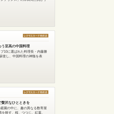
わう至高の中国料理
プ10に選ばれた料理長・内藤勝
を駆使し、中国料理の神髄を表
で贅沢なひとときを
の庭園の中に、趣の異なる数寄屋
風情を映す、桜、つつじ、紅葉、