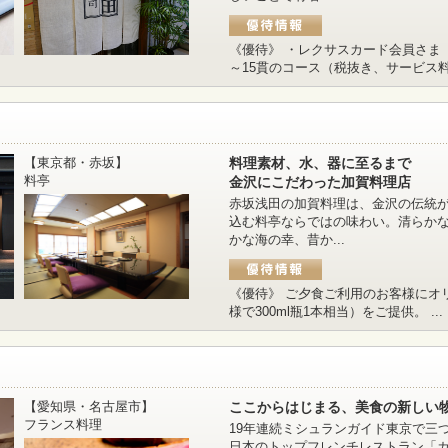
《優待》 ・レクサスカード会員さま 
～15貫のコース（税抜き、サービス料なし
【東京都・赤坂】
料理素材、水、器に至るまで
料亭
金沢にこだわった加賀料理店
赤坂浅田の加賀料理は、金沢の伝統
込む料亭ならではの味わい。清らか
かな海の幸、昔か...
《優待》 ご夕食ご利用のお客様にオ
様で300ml瓶1本相当）をご提供。 ...
【愛知県・名古屋市】
ここからはじまる、美食の新しい
フランス料理
19年連続ミシュランガイド東京で三
日本のトップフレンチレストラン「