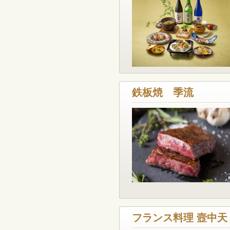
鉄板焼 季流
フランス料理 壼中天