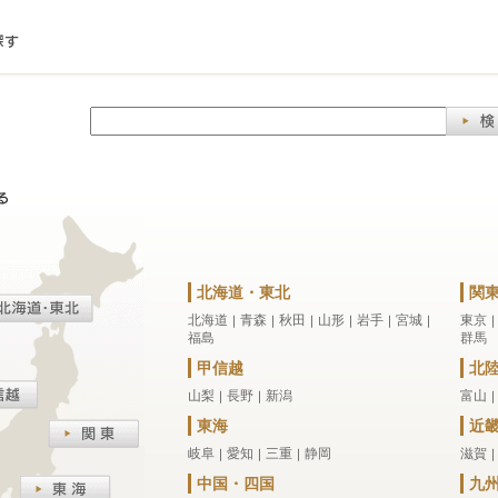
北海道・東北
関
北海道
青森
秋田
山形
岩手
宮城
東京
｜
｜
｜
｜
｜
｜
福島
群馬
甲信越
北
山梨
長野
新潟
富山
｜
｜
東海
近
岐阜
愛知
三重
静岡
滋賀
｜
｜
｜
中国・四国
九