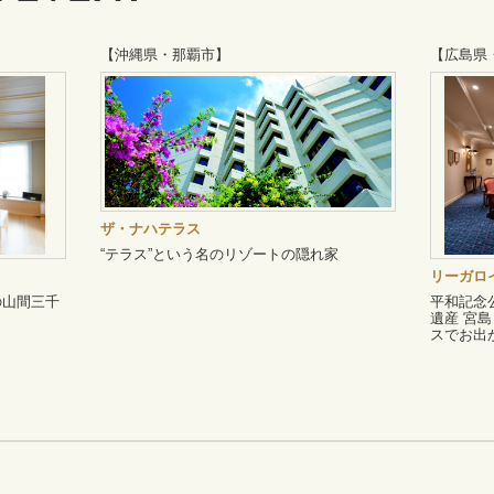
【沖縄県・那覇市】
【広島県
ザ・ナハテラス
“テラス”という名のリゾートの隠れ家
リーガロ
の山間三千
平和記念
遺産 宮
スでお出