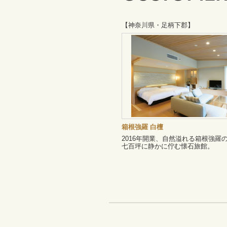
【神奈川県・足柄下郡】
箱根強羅 白檀
2016年開業、自然溢れる箱根強羅
七百坪に静かに佇む懐石旅館。