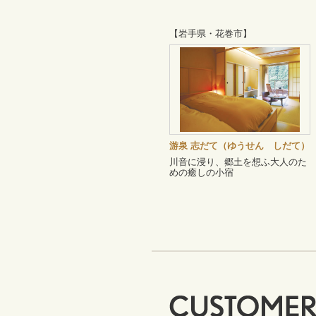
【岩手県・花巻市】
游泉 志だて（ゆうせん しだて）
川音に浸り、郷土を想ふ大人のた
めの癒しの小宿