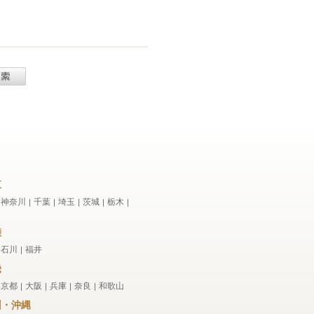
東
神奈川
千葉
埼玉
茨城
栃木
｜
｜
｜
｜
｜
｜
陸
石川
福井
｜
｜
畿
京都
大阪
兵庫
奈良
和歌山
｜
｜
｜
｜
｜
州・沖縄