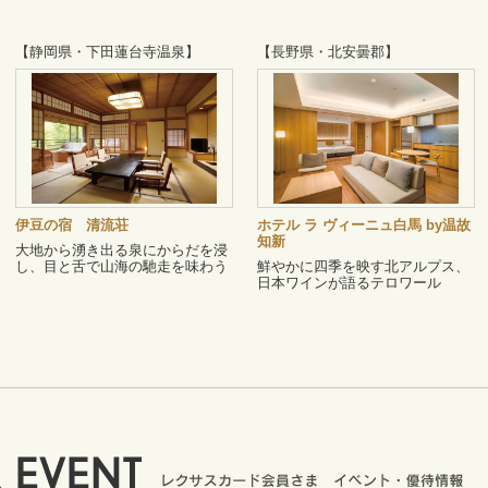
【静岡県・下田蓮台寺温泉】
【長野県・北安曇郡】
伊豆の宿 清流荘
ホテル ラ ヴィーニュ白馬 by温故
知新
大地から湧き出る泉にからだを浸
し、目と舌で山海の馳走を味わう
鮮やかに四季を映す北アルプス、
日本ワインが語るテロワール